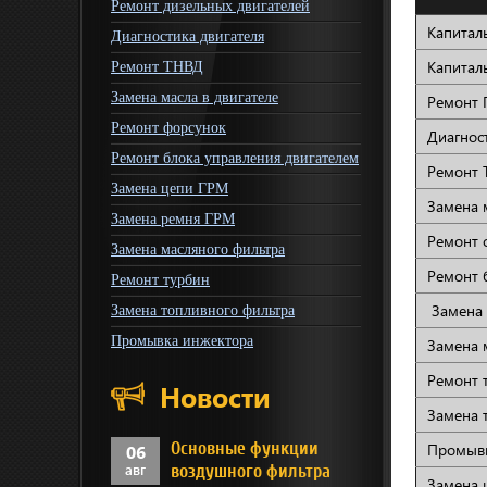
Ремонт дизельных двигателей
Капитал
Диагностика двигателя
Капитал
Ремонт ТНВД
Замена масла в двигателе
Ремонт 
Ремонт форсунок
Диагнос
Ремонт блока управления двигателем
Ремонт 
Замена цепи ГРМ
Замена м
Замена ремня ГРМ
Ремонт 
Замена масляного фильтра
Ремонт 
Ремонт турбин
Замена
Замена топливного фильтра
Промывка инжектора
Замена 
Ремонт 
Новости
Замена 
Основные функции
Промывк
06
авг
воздушного фильтра
Замена 