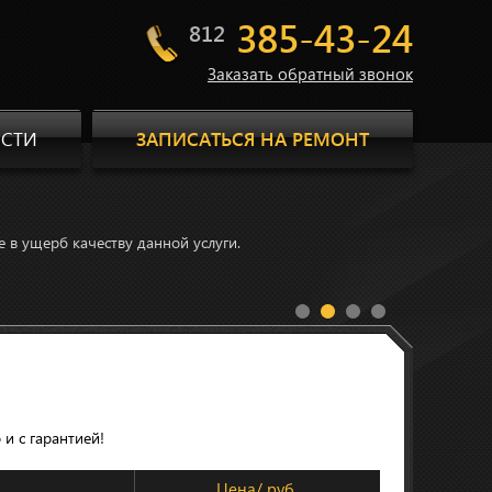
385-43-24
812
Заказать обратный звонок
СТИ
ЗАПИСАТЬСЯ НА РЕМОНТ
Пе
 в ущерб качеству данной услуги.
Выс
гар
и с гарантией!
Цена/ руб.