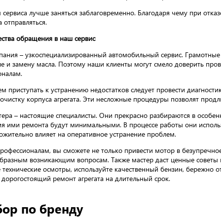
сервиса лучше заняться заблаговременно. Благодаря чему при отказ
а отправляться.
ства обращения в наш сервис
ания – узкоспециализированный автомобильный сервис. Грамотные 
ле и замену масла. Поэтому наши клиенты могут смело доверить про
оналам.
м приступать к устранению недостатков следует провести диагности
 очистку корпуса агрегата. Эти несложные процедуры позволят продл
ера – настоящие специалисты. Они прекрасно разбираются в особенн
я ими ремонта будут минимальными. В процессе работы они исполь
ожительно влияет на оперативное устранение проблем.
рофессионалам, вы сможете не только привести мотор в безупречное
бразным возникающим вопросам. Также мастер даст ценные советы п
 технические осмотры, используйте качественный бензин, бережно о
 дорогостоящий ремонт агрегата на длительный срок.
ор по бренду