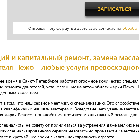
ЗАПИСАТЬСЯ
Отправляя эту форму, вы даете свое согласие на
обработ
ий и капитальный ремонт, замена масла
теля Пежо – любые услуги превосходног
ее время в Санкт-Петербурге работает огромное количество специал
е ремонта двигателей, установленных на автомобилях марки Пежо. Но
йденным качеством.
ет в том, что наш сервис имеет узкую специализацию. Это способству
 квалификации нашими мастерами. Вследствие чего увеличивается и 
я марки Peugeot понадобиться произвести капитальный ремонт двиг
пециалисты не советуют приниматься за устранения даже мелких нед
виях специализированного сервиса невозможно произвести качествен
ляет в кратчайшие сроки выявить неисправность агрегата.