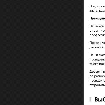
Подбором 
знать, куд
Преимуще
Наша комп
в том чис
професси
Прежде че
деталей и
Наши маст
проведени
также пол
Доверяя п
по разноо
проведите
отсрочить
Выб