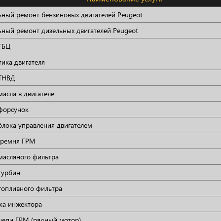
ьный ремонт бензиновых двигателей Peugeot
ьный ремонт дизельных двигателей Peugeot
ГБЦ
тика двигателя
ТНВД
асла в двигателе
форсунок
блока управления двигателем
 ремня ГРМ
масляного фильтра
турбин
топливного фильтра
а инжектора
цепи ГРМ (рядный мотор)