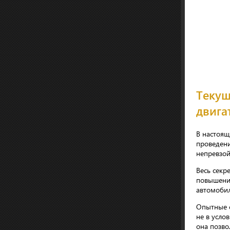
Текущ
двига
В настоящ
проведени
непревзо
Весь секр
повышения
автомобил
Опытные с
не в усло
она позво