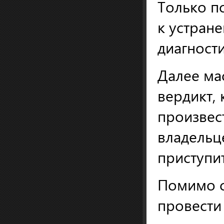
Только п
к устран
диагност
Далее ма
вердикт, 
произвест
владельц
приступит
Помимо с
провести