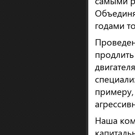
самыми р
Объединя
годами т
Проведен
продлить
двигател
специали
примеру,
агрессив
Наша ком
капиталь