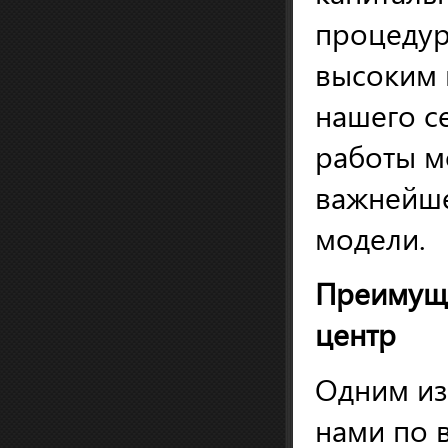
процедур
высоким 
нашего с
работы мо
важнейше
модели.
Преимуще
центр
Одним из
нами по 