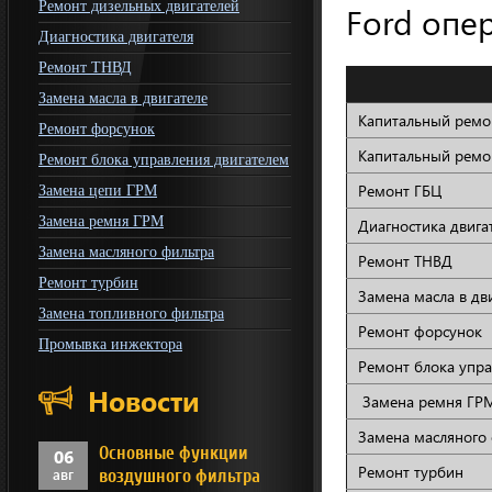
Ремонт дизельных двигателей
Ford опер
Диагностика двигателя
Ремонт ТНВД
Замена масла в двигателе
Капитальный ремон
Ремонт форсунок
Капитальный ремон
Ремонт блока управления двигателем
Ремонт ГБЦ
Замена цепи ГРМ
Замена ремня ГРМ
Диагностика двига
Замена масляного фильтра
Ремонт ТНВД
Ремонт турбин
Замена масла в дв
Замена топливного фильтра
Ремонт форсунок
Промывка инжектора
Ремонт блока упра
Новости
Замена ремня ГР
Замена масляного
Основные функции
06
Ремонт турбин
авг
воздушного фильтра